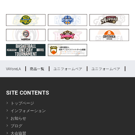
VAYoreLA
商品一覧
ユニフォームベア
ユニフォームベア
ユ
SITE CONTENTS
トップページ
インフォメーション
お知らせ
ブログ
大会協賛