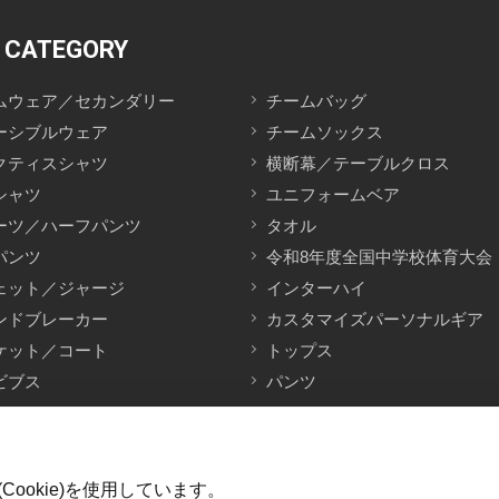
 CATEGORY
ムウェア／セカンダリー
チームバッグ
ーシブルウェア
チームソックス
クティスシャツ
横断幕／テーブルクロス
シャツ
ユニフォームベア
ーツ／ハーフパンツ
タオル
パンツ
令和8年度全国中学校体育大会
ェット／ジャージ
インターハイ
ンドブレーカー
カスタマイズパーソナルギア
ケット／コート
トップス
ビブス
パンツ
ookie)を使用しています。