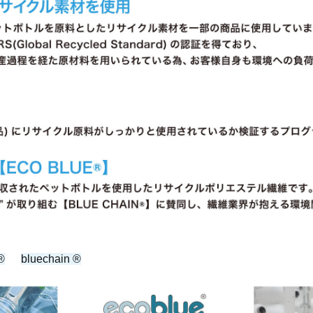
®
bluechain ®